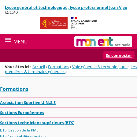
Panneau de gestion des cookies
Lycée général et technologique, lycée professionnel Jean Vigo
Menu de la rubrique
Contenu
MILLAU
MENU
Se connecter
Vous êtes ici :
Accueil
›
Formations
›
Voie générale & technologique
›
Les
premières & terminales générales
›
Formations
Association Sportive U.N.S.S
Sections Européennes
Sections techniciens supérieurs (BTS)
BTS Gestion de la PME
BTS Comptabilité - Gestion