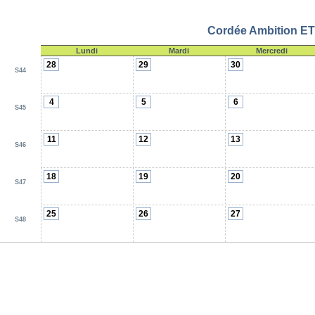
Cordée Ambition E
Lundi
Mardi
Mercredi
28
29
30
S44
4
5
6
S45
11
12
13
S46
18
19
20
S47
25
26
27
S48