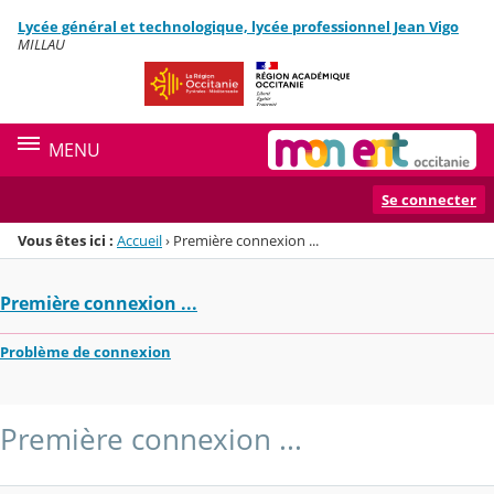
Panneau de gestion des cookies
Lycée général et technologique, lycée professionnel Jean Vigo
Menu de la rubrique
Contenu
MILLAU
MENU
Se connecter
Vous êtes ici :
Accueil
›
Première connexion ...
Première connexion ...
Problème de connexion
Première connexion ...