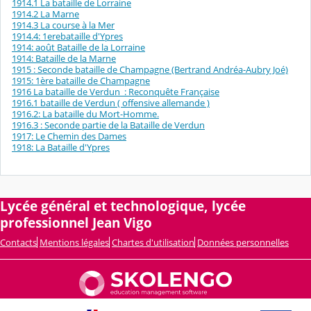
1914.1 La bataille de Lorraine
1914.2 La Marne
1914.3 La course à la Mer
1914.4: 1erebataille d'Ypres
1914: août Bataille de la Lorraine
1914: Bataille de la Marne
1915 : Seconde bataille de Champagne (Bertrand Andréa-Aubry Joé)
1915: 1ère bataille de Champagne
1916 La bataille de Verdun : Reconquête Française
1916.1 bataille de Verdun ( offensive allemande )
1916.2: La bataille du Mort-Homme.
1916.3 : Seconde partie de la Bataille de Verdun
1917: Le Chemin des Dames
1918: La Bataille d'Ypres
Lycée général et technologique, lycée
professionnel Jean Vigo
Contacts
Mentions légales
Chartes d'utilisation
Données personnelles