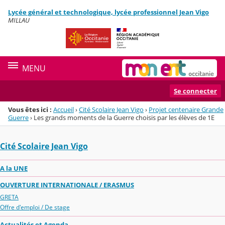
Panneau de gestion des cookies
Lycée général et technologique, lycée professionnel Jean Vigo
Menu de la rubrique
Contenu
MILLAU
MENU
Se connecter
Vous êtes ici :
Accueil
›
Cité Scolaire Jean Vigo
›
Projet centenaire Grande
Guerre
›
Les grands moments de la Guerre choisis par les élèves de 1E
Cité Scolaire Jean Vigo
A la UNE
OUVERTURE INTERNATIONALE / ERASMUS
GRETA
Offre d'emploi / De stage
Actualités et Agenda