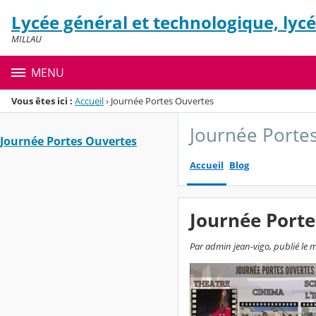
Panneau de gestion des cookies
Lycée général et technologique, lycé
Menu de la rubrique
Contenu
MILLAU
MENU
Vous êtes ici :
Accueil
›
Journée Portes Ouvertes
Journée Porte
Journée Portes Ouvertes
Accueil
Blog
Journée Port
Par admin jean-vigo, publié le 