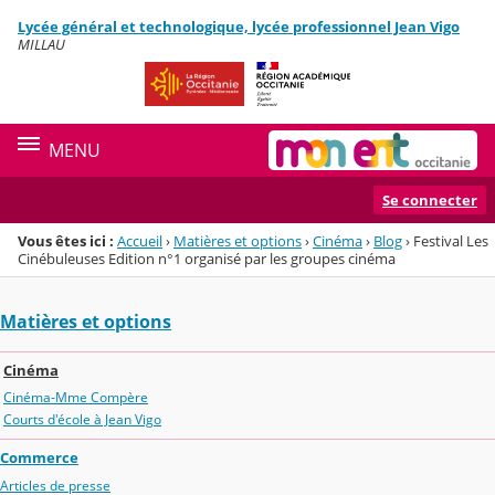
Panneau de gestion des cookies
Lycée général et technologique, lycée professionnel Jean Vigo
Menu de la rubrique
Contenu
MILLAU
MENU
Se connecter
Vous êtes ici :
Accueil
›
Matières et options
›
Cinéma
›
Blog
›
Festival Les
Cinébuleuses Edition n°1 organisé par les groupes cinéma
Matières et options
Cinéma
Cinéma-Mme Compère
Courts d'école à Jean Vigo
Commerce
Articles de presse