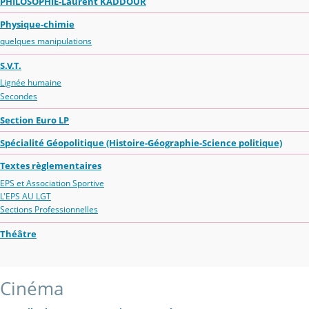
PHILOSOPHIE-Laurent KADDOUR
Physique-chimie
quelques manipulations
S.V.T.
Lignée humaine
Secondes
Section Euro LP
Spécialité Géopolitique (Histoire-Géographie-Science politique)
Textes règlementaires
EPS et Association Sportive
L'EPS AU LGT
Sections Professionnelles
Théâtre
Cinéma