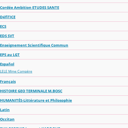
Cordée Ambition ETUDES SANTE
DéfiTICE
ECS
EDS SVT
Enseignement Scientifique Commun
EPS au LGT
Español
LELE Mme Compère
Français
HISTOIRE GEO TERMINALE M.BOSC
HUMANITÉS-Littérature et Philosophie
Latin
Occitan