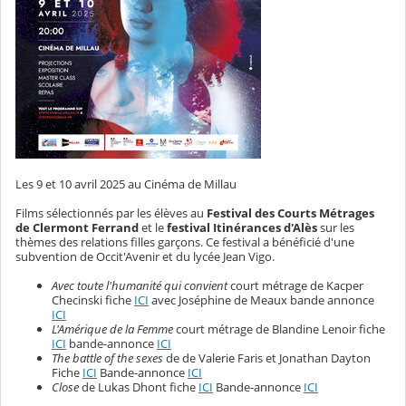
Les 9 et 10 avril 2025 au Cinéma de Millau
Films sélectionnés par les élèves au
Festival des Courts Métrages
de Clermont Ferrand
et le
festival Itinérances d'Alès
sur les
thèmes des relations filles garçons. Ce festival a bénéficié d'une
subvention de Occit'Avenir et du lycée Jean Vigo.
Avec toute l'humanité qui convient
court métrage de Kacper
Checinski fiche
ICI
avec Joséphine de Meaux bande annonce
ICI
L'Amérique de la Femme
court métrage de Blandine Lenoir fiche
ICI
bande-annonce
ICI
The battle of the sexes
de
de Valerie Faris et Jonathan Dayton
Fiche
ICI
Bande-annonce
ICI
Close
de Lukas Dhont fiche
ICI
Bande-annonce
ICI