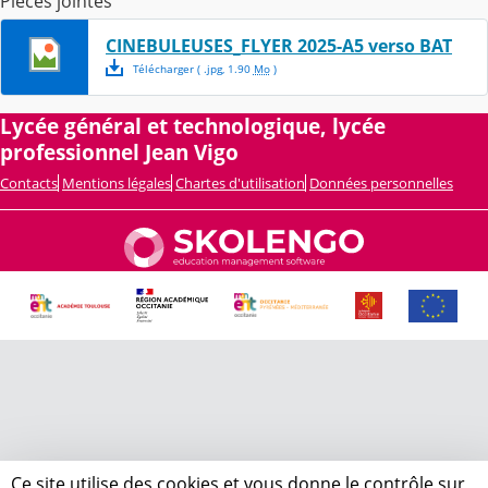
Pièces jointes
CINEBULEUSES_FLYER 2025-A5 verso BAT
Télécharger
( .
jpg
,
1.90
Mo
)
Lycée général et technologique, lycée
professionnel Jean Vigo
Contacts
Mentions légales
Chartes d'utilisation
Données personnelles
Ce site utilise des cookies et vous donne le contrôle sur