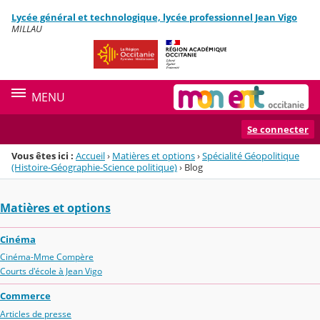
Panneau de gestion des cookies
Lycée général et technologique, lycée professionnel Jean Vigo
Menu de la rubrique
Contenu
MILLAU
MENU
Se connecter
Vous êtes ici :
Accueil
›
Matières et options
›
Spécialité Géopolitique
(Histoire-Géographie-Science politique)
›
Blog
Matières et options
Cinéma
Cinéma-Mme Compère
Courts d'école à Jean Vigo
Commerce
Articles de presse