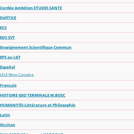
Cordée Ambition ETUDES SANTE
DéfiTICE
ECS
EDS SVT
Enseignement Scientifique Commun
EPS au LGT
Español
LELE Mme Compère
Français
HISTOIRE GEO TERMINALE M.BOSC
HUMANITÉS-Littérature et Philosophie
Latin
Occitan