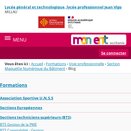
Panneau de gestion des cookies
Lycée général et technologique, lycée professionnel Jean Vigo
Menu de la rubrique
Contenu
MILLAU
MENU
Se connecter
Vous êtes ici :
Accueil
›
Formations
›
Voie professionnelle
›
Section
Maquette Numérique du Bâtiment
›
Blog
Formations
Association Sportive U.N.S.S
Sections Européennes
Sections techniciens supérieurs (BTS)
BTS Gestion de la PME
BTS Comptabilité - Gestion